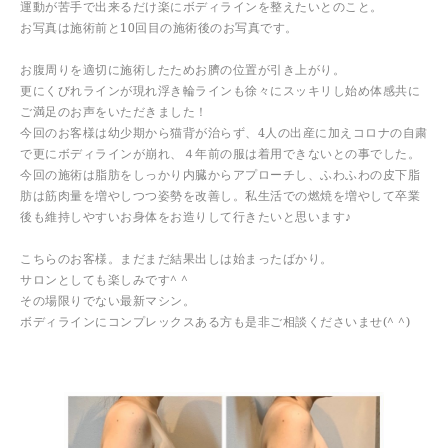
運動が苦手で出来るだけ楽にボディラインを整えたいとのこと。
お写真は施術前と10回目の施術後のお写真です。
お腹周りを適切に施術したためお臍の位置が引き上がり。
更にくびれラインが現れ浮き輪ラインも徐々にスッキリし始め体感共に
ご満足のお声をいただきました！
今回のお客様は幼少期から猫背が治らず、4人の出産に加えコロナの自粛
で更にボディラインが崩れ、４年前の服は着用できないとの事でした。
今回の施術は脂肪をしっかり内臓からアプローチし、ふわふわの皮下脂
肪は筋肉量を増やしつつ姿勢を改善し。私生活での燃焼を増やして卒業
後も維持しやすいお身体をお造りして行きたいと思います♪
こちらのお客様。まだまだ結果出しは始まったばかり。
サロンとしても楽しみです^ ^
その場限りでない最新マシン。
ボディラインにコンプレックスある方も是非ご相談くださいませ(^ ^)