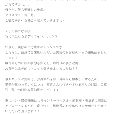
がちですよね。。
何だかご飯も美味しい季節♪
クリスマス・お正月。
ご馳走を食べる機会も増えていきますね♪
そして春になる頃。
急に気になるボディライン。。(T-T)
皆さん。実は冬こそ痩身のチャンスです！
こちらは、痩身でご来店いただいた男性のお客様の一回の施術症例とな
ります！
腹部周りの脂肪の状態も変化し、肩周りの姿勢改善。
お背中は全体的にキュッと引き締まりましたね！！
最新マシンの施術は、お身体の深部・骨格から根本ケアするため。
姿勢が変わっていくにつれ、猫背さんに付きやすい肩周りの脂肪。二重
顎。背中の脂肪改善効果がございます。
更にハンドEMS施術によりインナーマッスル・筋膜層・表層筋に個別に
アプローチするため、戻りづらい燃焼系のお身体作りをサポートさせて
いただいております！！