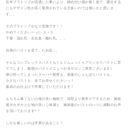
近年ブラトップが流通した事により、締め付け感が無く楽で、露出する
にもデザイン性が高く着用されている方多いのでは無いかと思いま
す。。
そのブラトップかなり危険です！！
やめてくださいーっ(＞人＜;)
下垂・流れ乳・左右差・離れ乳。。。
自身のバストを見て。ため息…。
そんなコンプレックスバストもぐんぐんふっくらプリンセスバストに育
ててしまう、魅惑のバストメニューが当サロンご用意ございます♪
伸び切ってしまったクーパー靭帯も、産後のしょんぼりバストも。
小さなバストも、全てお任せくださいっ！
最高のお仕上げで卒業していただけます！
もちろん痛くない心地の良い施術で、深部より根本ケアするため、施術
後ポカポカと心地の良いご体感と、施術後のバストのハリに感動のお声
を頂いております^ ^
しかも嬉しいのは卒業があること！