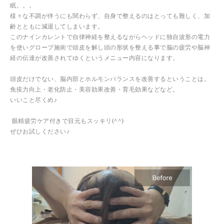
眠。。。
様々な不調が伴うにも関わらず、自身で整えるのはとっても難しく、加
齢とともに減退してしまいます。
このナインカレントで自律神経を整えるながらヘッドに独自波形の電力
を使いグローブ施術で頭皮を解し頭の形状を整える事で脳の疲労や脳神
経の伝達が改善されてゆくというメニュー内容になります。
頭皮だけでない、脳内部とホルモンバランスを改善するということは。
免疫力向上・老化防止・美容効果改善・育毛効果などなど。
いいこと尽くめ♪
眼精疲労ケア付きで目元もスッキリ(^^)
ぜひお試しください♪