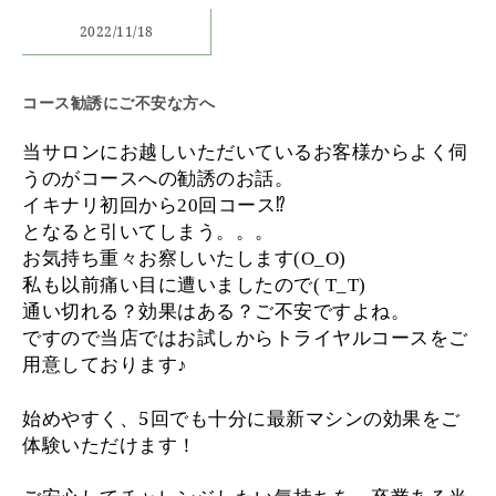
2022/11/18
コース勧誘にご不安な方へ
当サロンにお越しいただいているお客様からよく伺
うのがコースへの勧誘のお話。
イキナリ初回から
回コース
20
⁉︎
となると引いてしまう。。。
お気持ち重々お察しいたします
(O_O)
私も以前痛い目に遭いましたので
( T_T)
通い切れる？効果はある？
ご不安ですよね。
ですので当店ではお試しからトライヤルコースをご
用意しております♪
始めやすく、5回でも十分に最新マシンの効果をご
体験いただけます！