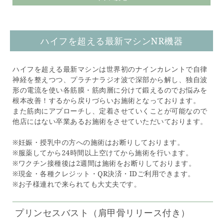
ハイフを超える最新マシンNR機器
ハイフを超える最新マシンは世界初のナインカレントで自律
神経を整えつつ、プラチナラジオ波で深部から解し、独自波
形の電流を使い各筋膜・筋肉層に分けて鍛えるのでお悩みを
根本改善！するから戻りづらいお施術となっております。
また筋肉にアプローチし、定着させていくことが可能なので
他店にはない卒業あるお施術をさせていただいております。
※妊娠・授乳中の方への施術はお断りしております。
※服薬してから24時間以上空けてから施術を行います。
※ワクチン接種後は2週間は施術をお断りしております。
※現金・各種クレジット・QR決済・IDご利用できます。
※お子様連れで来られても大丈夫です。
プリンセスバスト（肩甲骨リリース付き）