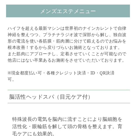
メンズエステメニュー
ハイフを超える最新マシンは世界初のナインカレントで自律
神経を整えつつ、プラチナラジオ波で深部から解し、独自波
形の電流を使い各筋膜・筋肉層に分けて鍛えるのでお悩みを
根本改善！するから戻りづらいお施術となっております。
また筋肉にアプローチし、定着させていくことが可能なので
他店にはない卒業あるお施術をさせていただいております。
※現金都度払い可・各種クレジット決済・ID・QR決済
可。
脳活性ヘッドスパ（目元ケア付）
特殊波長の電気を脳内に流すことにより脳細胞を
活性化・眼輪筋を解して頭の骨格を整えます。育
毛ケアにも効果的。