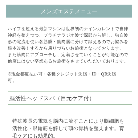
メンズエステメニュー
ハイフを超える最新マシンは世界初のナインカレントで自律
神経を整えつつ、プラチナラジオ波で深部から解し、独自波
形の電流を使い各筋膜・筋肉層に分けて鍛えるのでお悩みを
根本改善！するから戻りづらいお施術となっております。
また筋肉にアプローチし、定着させていくことが可能なので
他店にはない卒業あるお施術をさせていただいております。
※現金都度払い可・各種クレジット決済・ID・QR決済
可。
脳活性ヘッドスパ（目元ケア付）
特殊波長の電気を脳内に流すことにより脳細胞を
活性化・眼輪筋を解して頭の骨格を整えます。育
毛ケアにも効果的。